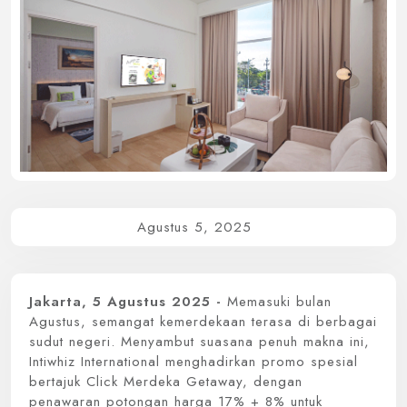
Whiz Luxe Hotel
Grand Whiz Hotel
Whiz Prime Hotel
Whiz Hotel
Whiz Capsule Hotel
Swift Inn Aeropolis
Agustus 5, 2025
Jakarta, 5 Agustus 2025 -
Memasuki bulan
Agustus, semangat kemerdekaan terasa di berbagai
sudut negeri. Menyambut suasana penuh makna ini,
Intiwhiz International menghadirkan promo spesial
bertajuk Click Merdeka Getaway, dengan
penawaran potongan harga 17% + 8% untuk